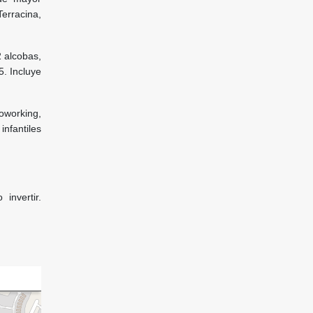
Terracina,
 alcobas,
5. Incluye
coworking,
infantiles
invertir.