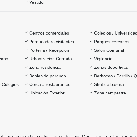
Vestidor
Centros comerciales
Colegios / Universida
Parqueadero visitantes
Parques cercanos
Portería / Recepción
Salón Comunal
rcano
Urbanización Cerrada
Vigilancia
Zona residencial
Zonas deportivas
Bahias de parqueo
Barbacoa / Parrilla / 
y Colegios
Cerca a restaurantes
Shut de basura
Ubicación Exterior
Zona campestre
nta en Envigado, sector Loma de Los Mesa, una de las zonas 