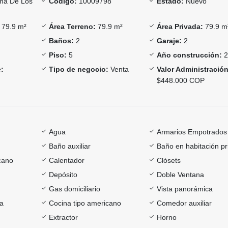
a De Los
Código:
10009798
Estado:
Nuevo
79.9 m²
Área Terreno:
79.9 m²
Área Privada:
79.9 m
Baños:
2
Garaje:
2
Piso:
5
Año construcción:
2
:
Tipo de negocio:
Venta
Valor Administración
$448.000 COP
Agua
Armarios Empotrados
Baño auxiliar
Baño en habitación pr
cano
Calentador
Clósets
Depósito
Doble Ventana
Gas domiciliario
Vista panorámica
ía
Cocina tipo americano
Comedor auxiliar
Extractor
Horno