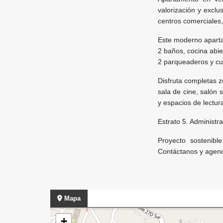
valorización y exclu
centros comerciales,
Este moderno aparta
2 baños, cocina abier
2 parqueaderos y cua
Disfruta completas z
sala de cine, salón s
y espacios de lectur
Estrato 5. Administr
Proyecto sostenibl
Contáctanos y agend
Mapa
+