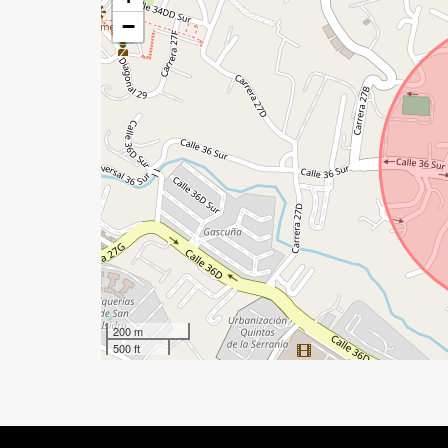
−
200 m
500 ft