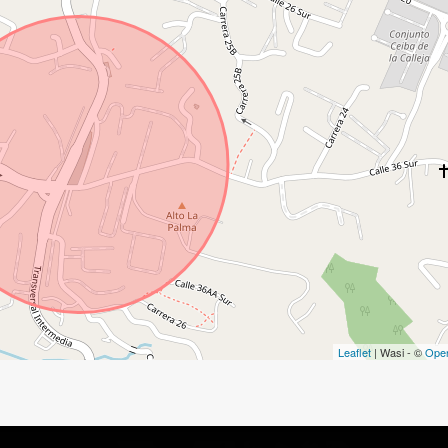
Leaflet
| Wasi - ©
Ope