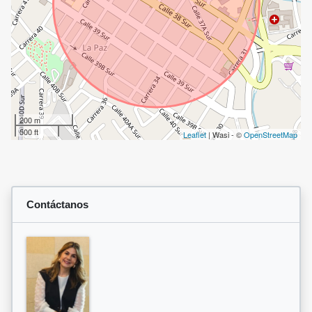
200 m
500 ft
Leaflet
| Wasi - ©
OpenStreetMap
Contáctanos