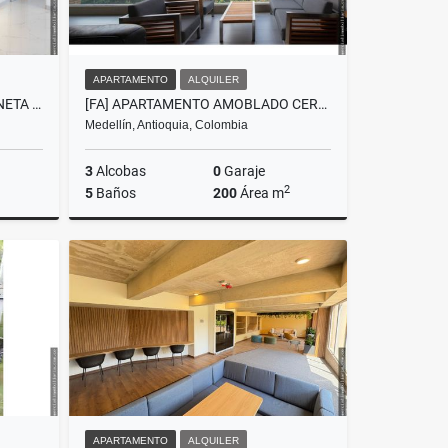
APARTAMENTO
ALQUILER
APARTAMENTO DE LUJO -SABANETA PARTE PLANA SAN JOSE
[FA] APARTAMENTO AMOBLADO CERCA AL CC EL TESORO, MEDELLÍN
Medellín, Antioquia, Colombia
3
Alcobas
0
Garaje
2
5
Baños
200
Área m
Venta
Alquiler
$19.000.000
APARTAMENTO
ALQUILER