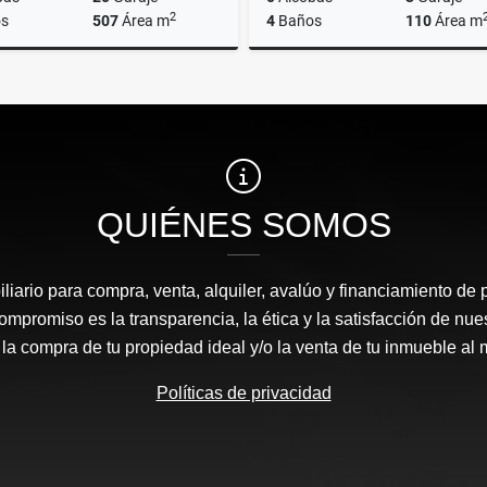
2
s
507
Área m
4
Baños
110
Área m
Alquiler
A
$1.700.000
$9.900.000
QUIÉNES SOMOS
liario para compra, venta, alquiler, avalúo y financiamiento de 
mpromiso es la transparencia, la ética y la satisfacción de nue
 la compra de tu propiedad ideal y/o la venta de tu inmueble al 
Políticas de privacidad