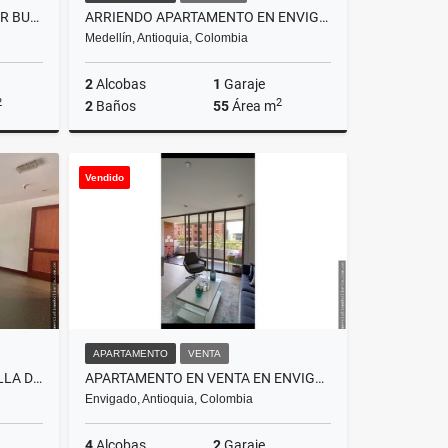
VENTA FINCA EN ANDES, SECTOR BUENOS AIRES
ARRIENDO APARTAMENTO EN ENVIGADO
Medellín, Antioquia, Colombia
2
Alcobas
1
Garaje
2
2
2
Baños
55
Área m
Venta
Alquiler
Vendido
$3.200.000
APARTAMENTO
VENTA
ARRIENDO OFICINA SECTOR MILLA DE ORO
APARTAMENTO EN VENTA EN ENVIGADO
Envigado, Antioquia, Colombia
4
Alcobas
2
Garaje