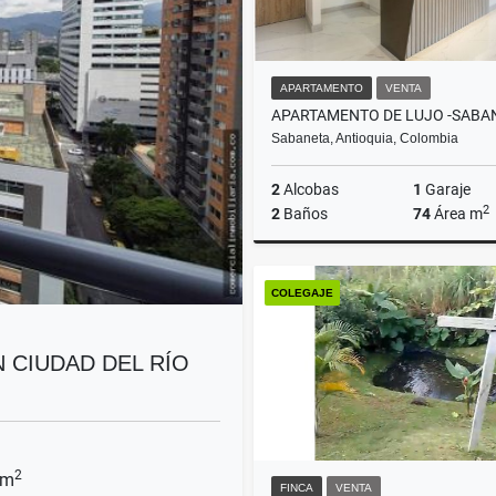
APARTAMENTO
VENTA
Sabaneta, Antioquia, Colombia
2
Alcobas
1
Garaje
2
2
Baños
74
Área m
COLEGAJE
$590.000.000
 CIUDAD DEL RÍO
2
 m
FINCA
VENTA