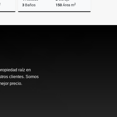
2
2
3
Baños
150
Área m
lquiler
Venta
$1.260.000.000
propiedad raíz en
stros clientes. Somos
mejor precio.