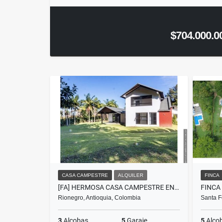
$704.000.0
CASA CAMPESTRE
ALQUILER
FINCA
[FA] HERMOSA CASA CAMPESTRE EN LA VEREDA EL TABLAZO RIONEGRO
Rionegro, Antioquia, Colombia
Santa F
3
Alcobas
5
Garaje
5
Alco