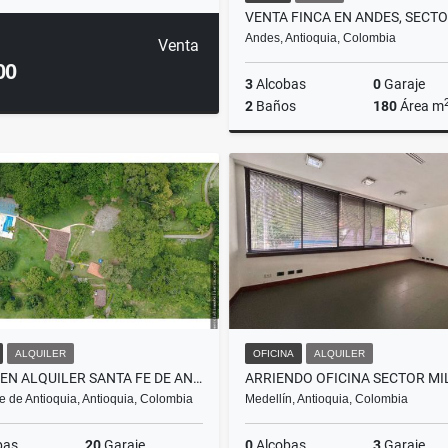
Andes, Antioquia, Colombia
Venta
00
3
Alcobas
0
Garaje
2
Baños
180
Área m
$230.000.000
ALQUILER
OFICINA
ALQUILER
FINCA EN ALQUILER SANTA FE DE ANTIOQUIA
e de Antioquia, Antioquia, Colombia
Medellín, Antioquia, Colombia
bas
20
Garaje
0
Alcobas
3
Garaje