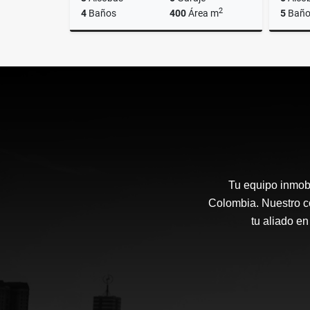
2
4
Baños
400
Área m
5
Baño
Alquiler
$9.000.000
Tu equipo inmobi
Colombia. Nuestro co
tu aliado en