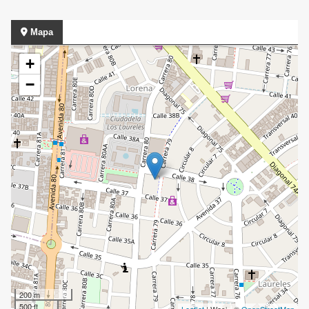
Mapa
+
−
200 m
500 ft