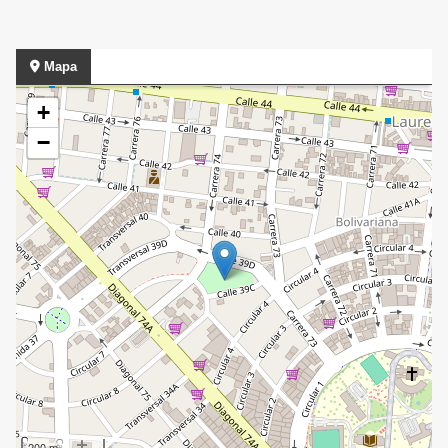
Mapa
+
−
200 m