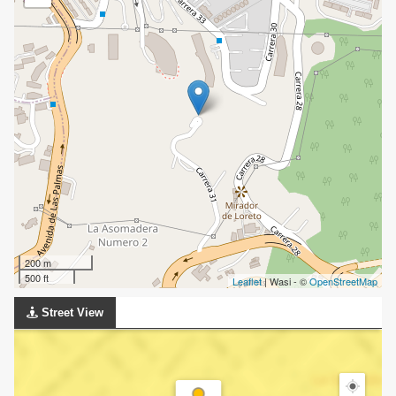
200 m
500 ft
Leaflet
| Wasi - ©
OpenStreetMap
Street View