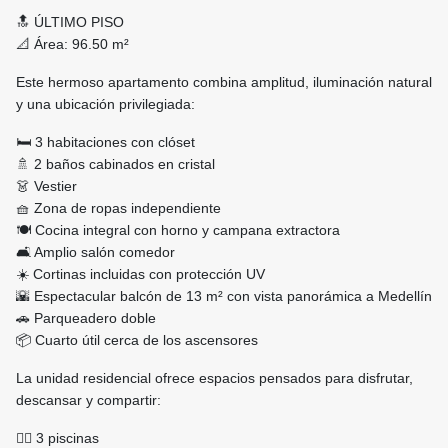
🔝 ÚLTIMO PISO
📐 Área: 96.50 m²
Este hermoso apartamento combina amplitud, iluminación natural
y una ubicación privilegiada:
🛏️ 3 habitaciones con clóset
🚿 2 baños cabinados en cristal
👗 Vestier
🧺 Zona de ropas independiente
🍽️ Cocina integral con horno y campana extractora
🛋️ Amplio salón comedor
☀️ Cortinas incluidas con protección UV
🌇 Espectacular balcón de 13 m² con vista panorámica a Medellín
🚗 Parqueadero doble
📦 Cuarto útil cerca de los ascensores
La unidad residencial ofrece espacios pensados para disfrutar,
descansar y compartir:
🏊‍♂️ 3 piscinas