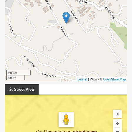
200 m
500 ft
Leaflet
| Wasi - ©
OpenStreetMap
Street View
Ver Ubicación
en
street view