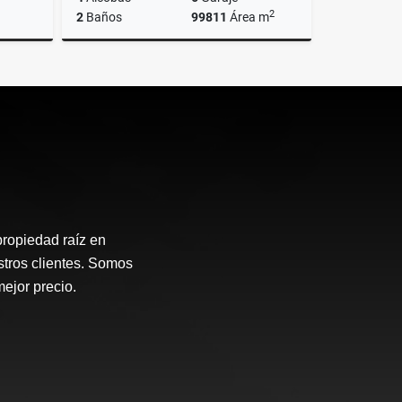
2
2
Baños
99811
Área m
Venta
Venta
$15.000.000.000
propiedad raíz en
stros clientes. Somos
mejor precio.