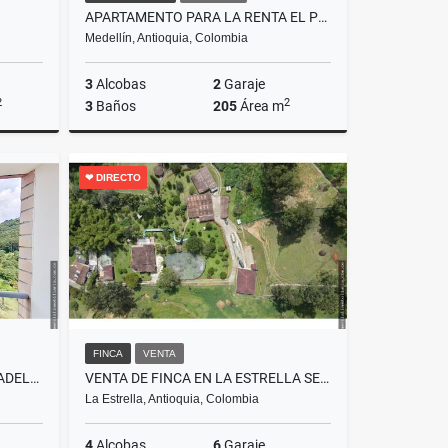
APARTAMENTO PARA LA RENTA EL POBLADO, MEDELLIN.
Medellín, Antioquia, Colombia
3
Alcobas
2
Garaje
2
2
3
Baños
205
Área m
lquiler
Alquiler
❤ DIRECTO
$11.000.000
FINCA
VENTA
VENTA APARTAMENTO EN CIUDADELA MONTEAZUL SABANETA 80M2 PARQ Y ÚTIL
VENTA DE FINCA EN LA ESTRELLA SECTOR LA TABLAZA
La Estrella, Antioquia, Colombia
4
Alcobas
6
Garaje