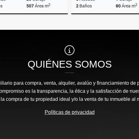
2
2
s
507
Área m
2
Baños
80
Área m
Alquiler
$1.700.000
$602.000.000
QUIÉNES SOMOS
liario para compra, venta, alquiler, avalúo y financiamiento de 
mpromiso es la transparencia, la ética y la satisfacción de nue
 la compra de tu propiedad ideal y/o la venta de tu inmueble al 
Políticas de privacidad