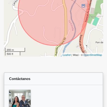
200 m
500 ft
Leaflet
| Wasi - ©
OpenStreetMap
Contáctanos