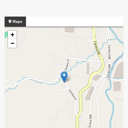
Mapa
+
−