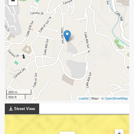
−
200 m
500 ft
Leaflet
| Wasi - ©
OpenStreetMap
Street View