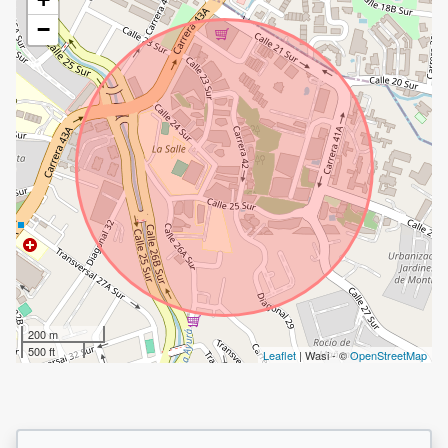
−
200 m
500 ft
Leaflet
| Wasi - ©
OpenStreetMap