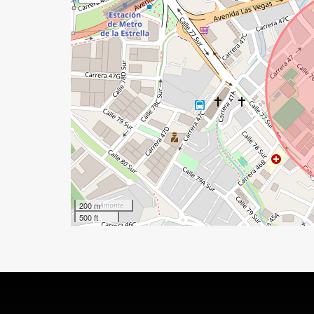
200 m
500 ft