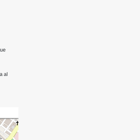
que
a al