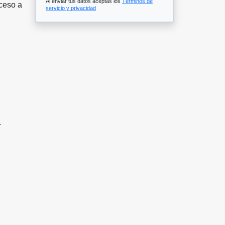
Al enviar tus datos aceptas los
Términos de
cceso a
servicio y privacidad
.