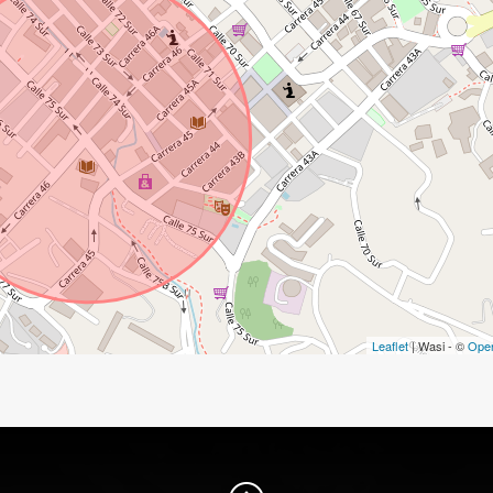
Leaflet
| Wasi - ©
Ope