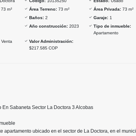
Doctora
Código:
10135250
Estado:
Usado
73 m²
Área Terreno:
73 m²
Área Privada:
73 m²
Baños:
2
Garaje:
1
Año construcción:
2023
Tipo de inmueble:
Apartamento
Venta
Valor Administración:
$217.585 COP
 En Sabaneta Sector La Doctora 3 Alcobas
nmueble
e apartamento ubicado en el sector de La Doctora, en el munic