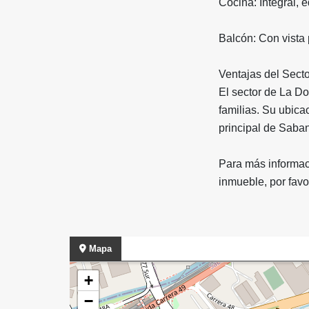
Cocina: Integral,
Balcón: Con vista 
Ventajas del Secto
El sector de La Do
familias. Su ubica
principal de Saban
Para más informaci
inmueble, por favo
Mapa
+
−