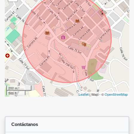
200 m
500 ft
Leaflet
| Wasi - ©
OpenStreetMap
Contáctanos