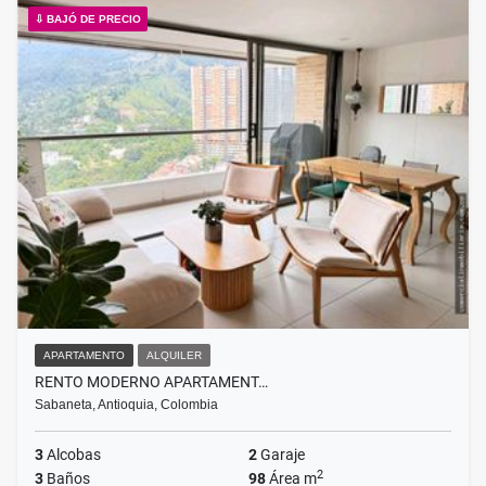
⇩ BAJÓ DE PRECIO
APARTAMENTO
ALQUILER
RENTO MODERNO APARTAMENT…
Sabaneta, Antioquia, Colombia
3
Alcobas
2
Garaje
2
3
Baños
98
Área m