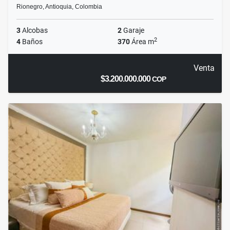
Rionegro, Antioquia, Colombia
3
Alcobas
2
Garaje
2
4
Baños
370
Área m
Venta
$3.200.000.000
COP