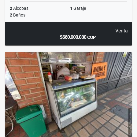
2
Alcobas
1
Garaje
2
Baños
Venta
$560.000.080
COP