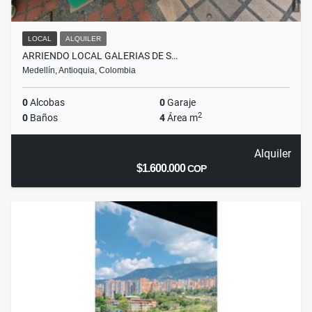
LOCAL
ALQUILER
ARRIENDO LOCAL GALERIAS DE S…
Medellín, Antioquia, Colombia
0
Alcobas
0
Garaje
2
0
Baños
4
Área m
Alquiler
$1.600.000
COP