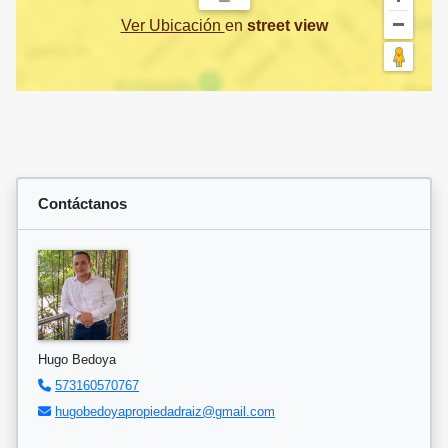
Ver Ubicación
en
street view
Contáctanos
Hugo Bedoya
573160570767
hugobedoyapropiedadraiz@gmail.com