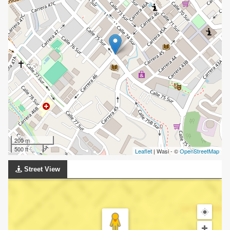
200 m
500 ft
Leaflet
| Wasi - ©
OpenStreetMap
Street View