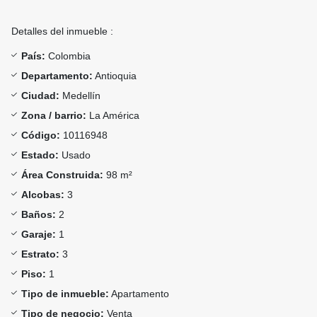
Detalles del inmueble :
País:
Colombia
Departamento:
Antioquia
Ciudad:
Medellín
Zona / barrio:
La América
Código:
10116948
Estado:
Usado
Área Construida:
98 m²
Alcobas:
3
Baños:
2
Garaje:
1
Estrato:
3
Piso:
1
Tipo de inmueble:
Apartamento
Tipo de negocio:
Venta