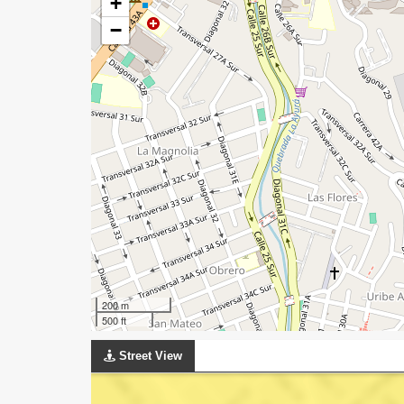
+
−
200 m
500 ft
Street View