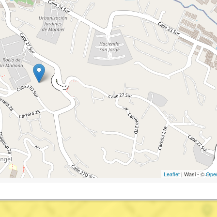
Leaflet
| Wasi - ©
Ope