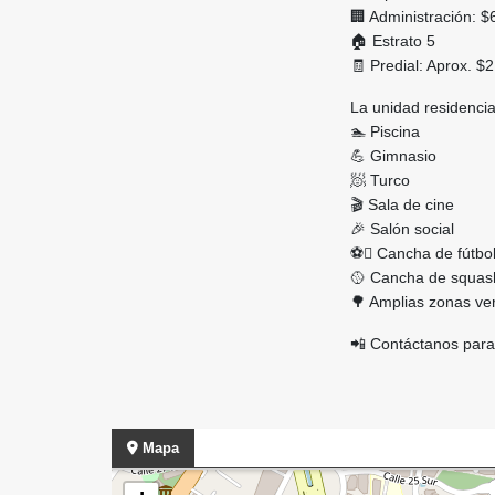
🏢 Administración: 
🏠 Estrato 5
🧾 Predial: Aprox. $
La unidad residencia
🏊 Piscina
💪 Gimnasio
🧖 Turco
🎬 Sala de cine
🎉 Salón social
⚽ Cancha de fútbo
🥎 Cancha de squas
🌳 Amplias zonas ve
📲 Contáctanos para
Mapa