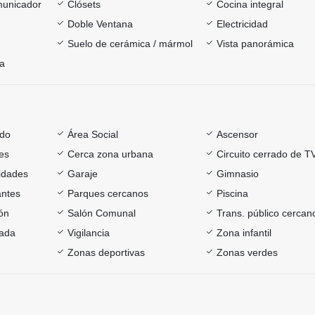
omunicador
Clósets
Cocina integral
Doble Ventana
Electricidad
Suelo de cerámica / mármol
Vista panorámica
ía
ado
Área Social
Ascensor
es
Cerca zona urbana
Circuito cerrado de T
sidades
Garaje
Gimnasio
antes
Parques cercanos
Piscina
ón
Salón Comunal
Trans. público cercan
rada
Vigilancia
Zona infantil
Zonas deportivas
Zonas verdes