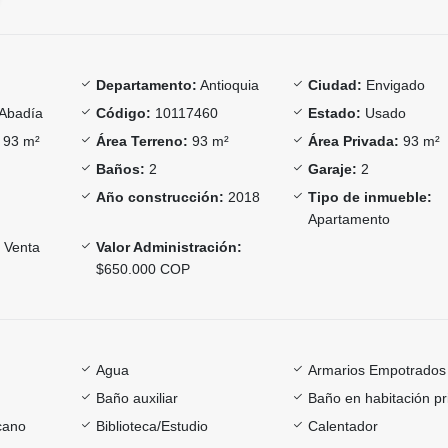
Departamento:
Antioquia
Ciudad:
Envigado
Abadía
Código:
10117460
Estado:
Usado
93 m²
Área Terreno:
93 m²
Área Privada:
93 m²
Baños:
2
Garaje:
2
Año construcción:
2018
Tipo de inmueble:
Apartamento
Venta
Valor Administración:
$650.000 COP
Agua
Armarios Empotrados
Baño auxiliar
Baño en habitación pr
cano
Biblioteca/Estudio
Calentador