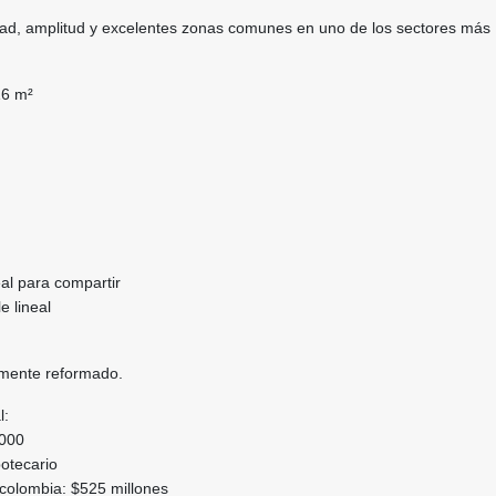
ad, amplitud y excelentes zonas comunes en uno de los sectores más
16 m²
eal para compartir
e lineal
lmente reformado.
l:
.000
potecario
colombia: $525 millones