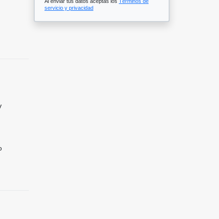
Al enviar tus datos aceptas los
Términos de
servicio y privacidad
V
o