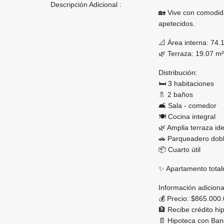
Descripción Adicional :
🏡 Vive con comodid
apetecidos.
📐 Área interna: 74.
🌿 Terraza: 19.07 m²
Distribución:
🛏️ 3 habitaciones
🚿 2 baños
🛋️ Sala - comedor
🍽️ Cocina integral
🌿 Amplia terraza id
🚗 Parqueadero dobl
📦 Cuarto útil
✨ Apartamento tota
Información adiciona
💰 Precio: $865.000
🏦 Recibe crédito hi
📄 Hipoteca con Ban