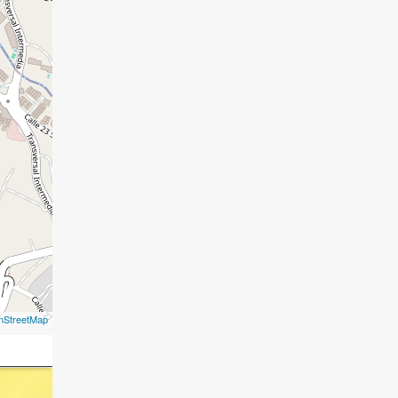
nStreetMap