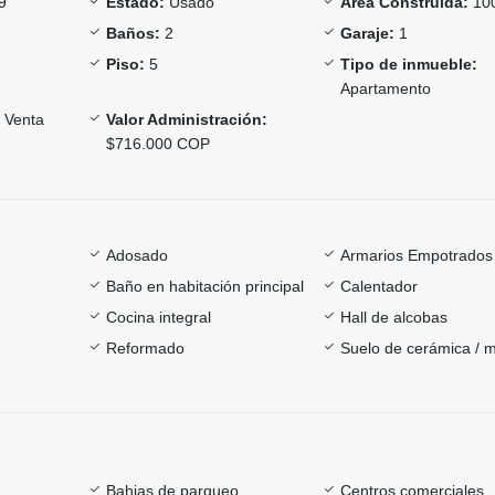
9
Estado:
Usado
Área Construida:
10
Baños:
2
Garaje:
1
Piso:
5
Tipo de inmueble:
Apartamento
Venta
Valor Administración:
$716.000 COP
Adosado
Armarios Empotrados
Baño en habitación principal
Calentador
Cocina integral
Hall de alcobas
Reformado
Suelo de cerámica / 
Bahias de parqueo
Centros comerciales