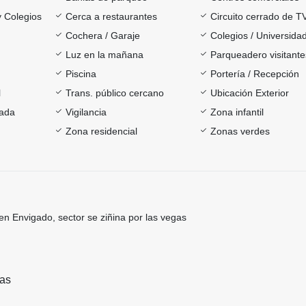
y Colegios
Cerca a restaurantes
Circuito cerrado de T
Cochera / Garaje
Colegios / Universida
Luz en la mañana
Parqueadero visitante
Piscina
Portería / Recepción
l
Trans. público cercano
Ubicación Exterior
rada
Vigilancia
Zona infantil
Zona residencial
Zonas verdes
n Envigado, sector se ziñina por las vegas
ras