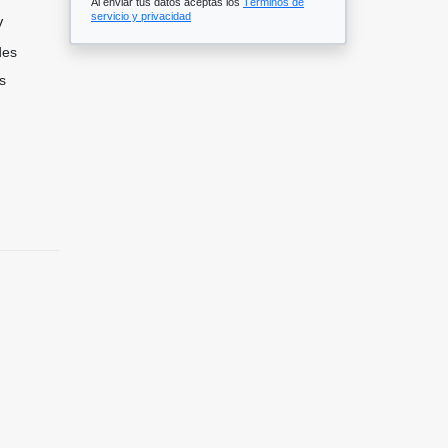
Al enviar tus datos aceptas los
Términos de
servicio y privacidad
V
des
s