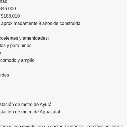
nal:
$346.000
l: $188.010
 aproximadamente 9 años de construida
celentes y amenidades:
tos y para niños
o
 cómodo y amplio
erdes
stación de metro de Ayurá
stación de metro de Aguacatal
ra vivir o invertir, en un sector residencial con fácil acceso a