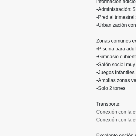
Información adicio
•
Administración: 
•
Predial trimestra
•
Urbanización con
Zonas comunes ex
•
Piscina para adul
•
Gimnasio cubiert
•
Salón social muy
•
Juegos infantiles
•
Amplias zonas v
•
Solo 2 torres
Transporte:
Conexión con la e
Conexión con la e
Excelente opción pa