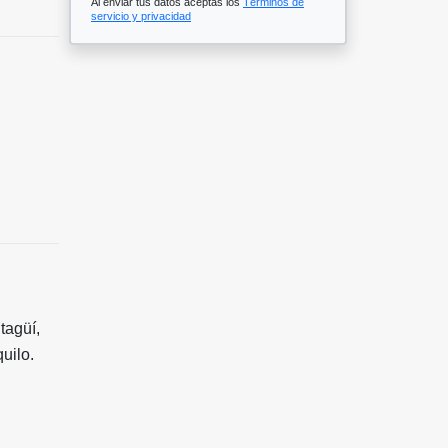
Al enviar tus datos aceptas los
Términos de
servicio y privacidad
tagüí,
uilo.