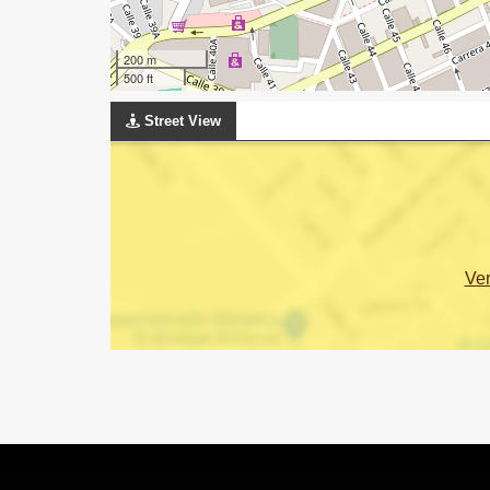
200 m
500 ft
Street View
Ve