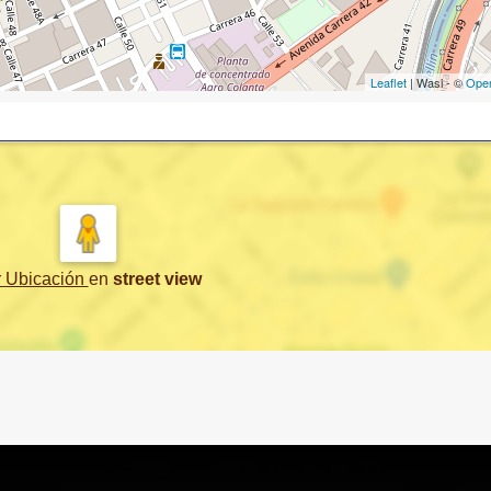
Leaflet
| Wasi - ©
Ope
r Ubicación
en
street view