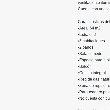
ventilación e ilumi
Cuenta con una vis
Características de
•
Área: 64 m2
•
Estrato: 3
•
3 habitaciones
•
2 baños
•
Sala comedor
•
Espacio para bibl
•
Balcón
•
Cocina integral
•
Red de gas natur
•
Zona de ropas in
•
Parqueadero pri
•
No cuenta con cua