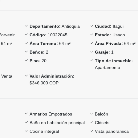
Departamento:
Antioquia
Ciudad:
Itagui
Porvenir
Código:
10022045
Estado:
Usado
64 m²
Área Terreno:
64 m²
Área Privada:
64 m²
Baños:
2
Garaje:
1
Piso:
20
Tipo de inmueble:
Apartamento
Venta
Valor Administración:
$346.000 COP
Armarios Empotrados
Balcón
Baño en habitación principal
Clósets
Cocina integral
Vista panorámica