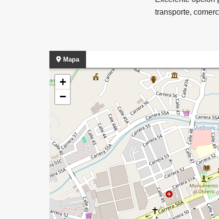
transporte, comerci
Mapa
+
−