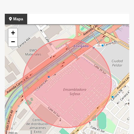
Mapa
+
−
200 m