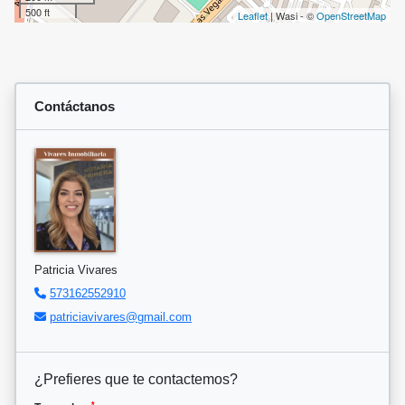
500 ft
Leaflet
| Wasi - ©
OpenStreetMap
Contáctanos
Patricia Vivares
573162552910
patriciavivares@gmail.com
¿Prefieres que te contactemos?
*