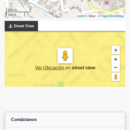
200 m
500 ft
Leaflet
| Wasi - ©
OpenStreetMap
Street View
Ver Ubicación
en
street view
Contáctanos