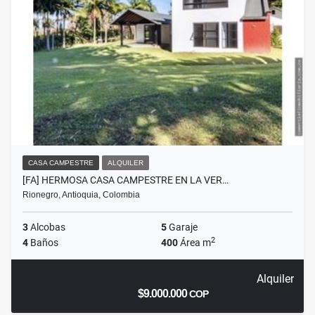
CASA CAMPESTRE
ALQUILER
[FA] HERMOSA CASA CAMPESTRE EN LA VER…
Rionegro, Antioquia, Colombia
3
Alcobas
5
Garaje
2
4
Baños
400
Área m
Alquiler
$9.000.000
COP