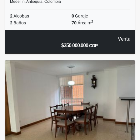
Medellín, Antioquia, Colombia
2
Alcobas
0
Garaje
2
2
Baños
70
Área m
Venta
$350.000.000
COP