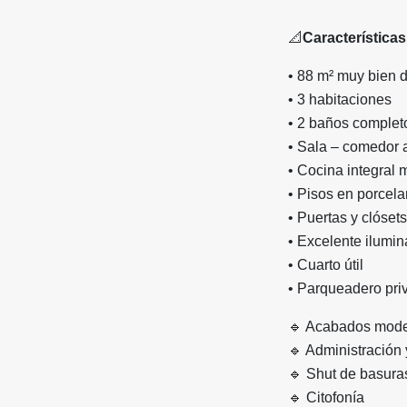
📐
Característica
• 88 m² muy bien d
• 3 habitaciones
• 2 baños complet
• Sala – comedor 
• Cocina integral
• Pisos en porcela
• Puertas y clósets
• Excelente ilumin
• Cuarto útil
• Parqueadero pri
🔹
Acabados moder
🔹
Administración 
🔹
Shut de basura
🔹
Citofonía