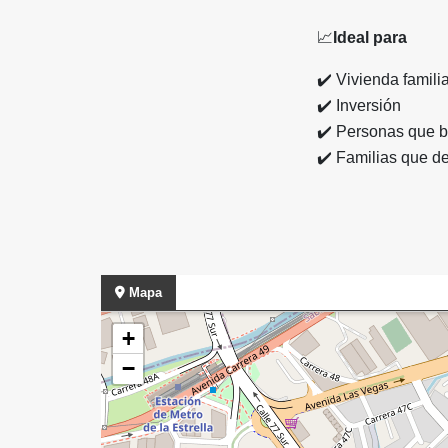
📈
Ideal para
✔️
Vivienda familia
✔️
Inversión
✔️
Personas que bu
✔️
Familias que d
Mapa
+
−