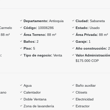
Departamento:
Antioquia
Ciudad:
Sabaneta
Carmelo
Código:
10006286
Estado:
Usado
88 m²
Área Terreno:
88 m²
Área Privada:
88 m²
Baños:
2
Garaje:
1
Piso:
5
Año construcción:
2
:
Tipo de negocio:
Venta
Valor Administración
$175.000 COP
Agua
Baño auxiliar
cano
Calentador
Clósets
Doble Ventana
Electricidad
Zona de lavandería
Extractor