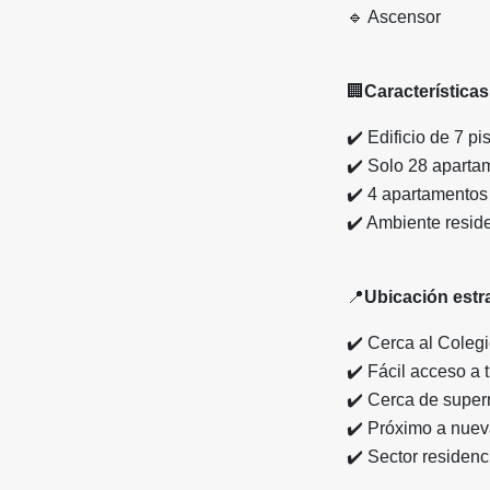
🔹
Ascensor
🏢
Características 
✔️
Edificio de 7 pi
✔️
Solo 28 aparta
✔️
4 apartamentos 
✔️
Ambiente residen
📍
Ubicación estr
✔️
Cerca al Coleg
✔️
Fácil acceso a t
✔️
Cerca de super
✔️
Próximo a nuev
✔️
Sector residenci