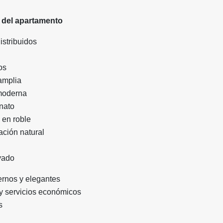
s del apartamento
istribuidos
os
amplia
 moderna
nato
 en roble
ación natural
vado
nos y elegantes
y servicios económicos
s