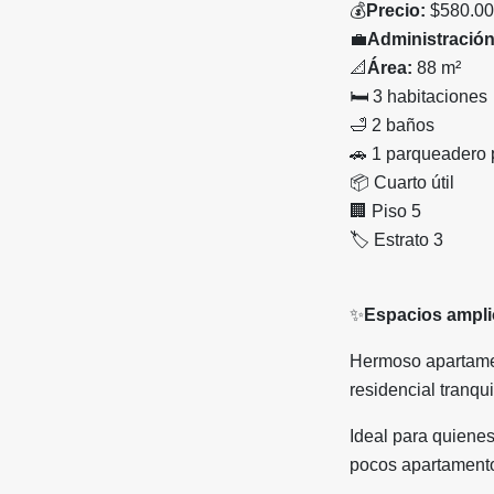
💰
Precio:
$580.00
💼
Administración
📐
Área:
88 m²
🛏
️ 3 habitaciones
🛁
2 baños
🚗
1 parqueadero 
📦
Cuarto útil
🏢
Piso 5
🏷
️ Estrato 3
✨
Espacios ampli
Hermoso apartamen
residencial tranqui
Ideal para quiene
pocos apartamento