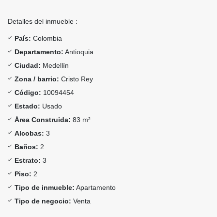
Detalles del inmueble :
País:
Colombia
Departamento:
Antioquia
Ciudad:
Medellín
Zona / barrio:
Cristo Rey
Código:
10094454
Estado:
Usado
Área Construida:
83 m²
Alcobas:
3
Baños:
2
Estrato:
3
Piso:
2
Tipo de inmueble:
Apartamento
Tipo de negocio:
Venta