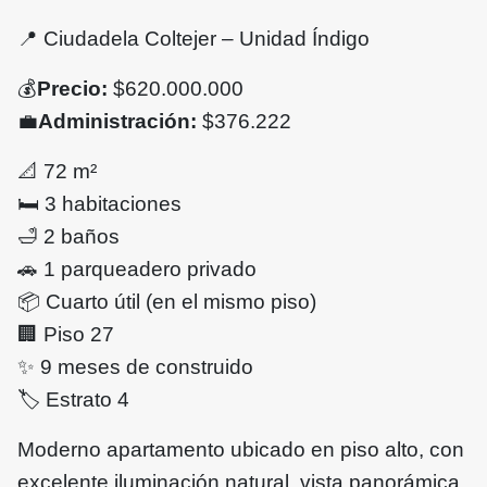
📍
Ciudadela Coltejer – Unidad Índigo
💰
Precio:
$620.000.000
💼
Administración:
$376.222
📐
72 m²
🛏
️ 3 habitaciones
🛁
2 baños
🚗
1 parqueadero privado
📦
Cuarto útil (en el mismo piso)
🏢
Piso 27
✨
9 meses de construido
🏷
️ Estrato 4
Moderno apartamento ubicado en piso alto, con
excelente iluminación natural, vista panorámica