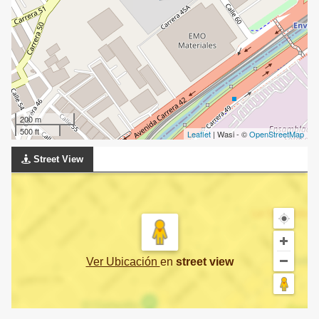
200 m
500 ft
Leaflet
| Wasi - ©
OpenStreetMap
Street View
Ver Ubicación
en
street view