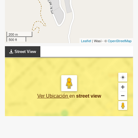
200 m
500 ft
Leaflet
| Wasi - ©
OpenStreetMap
Street View
Ver Ubicación
en
street view