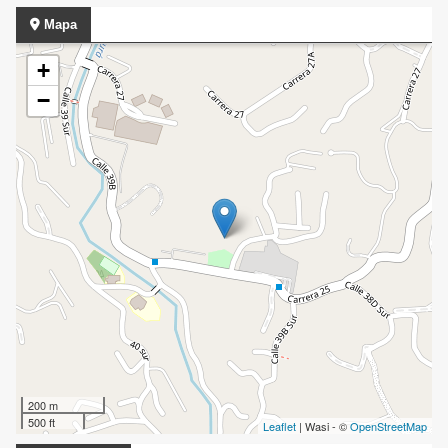
Mapa
+
−
200 m
500 ft
Leaflet
| Wasi - ©
OpenStreetMap