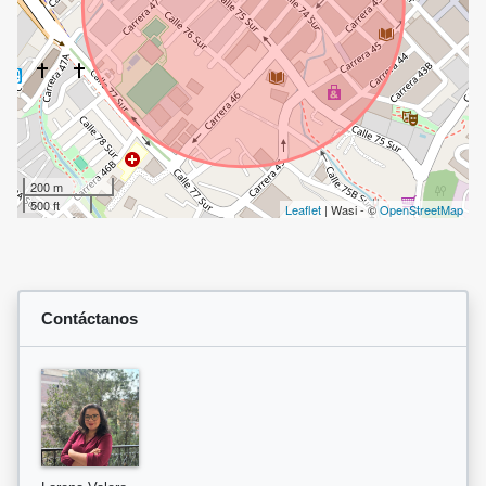
200 m
500 ft
Leaflet
| Wasi - ©
OpenStreetMap
Contáctanos