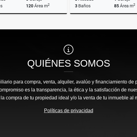
2
2
s
120
Área m
3
Baños
85
Área m
Alquiler
$6.600.000
$610.000.000
QUIÉNES SOMOS
liario para compra, venta, alquiler, avalúo y financiamiento de 
mpromiso es la transparencia, la ética y la satisfacción de nue
 la compra de tu propiedad ideal y/o la venta de tu inmueble al 
Políticas de privacidad