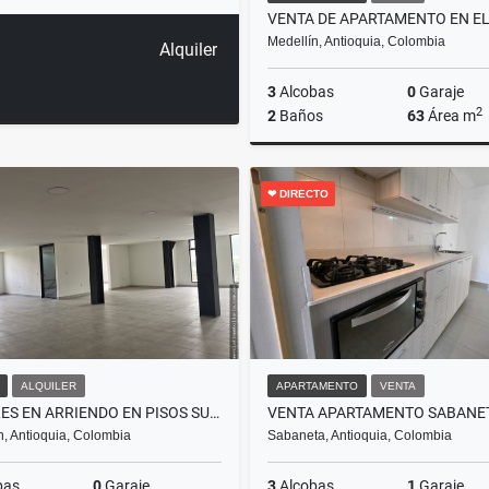
Medellín, Antioquia, Colombia
Alquiler
3
Alcobas
0
Garaje
2
2
Baños
63
Área m
❤ DIRECTO
$240.000.000
ALQUILER
APARTAMENTO
VENTA
LOCALES EN ARRIENDO EN PISOS SUPERIORES CON ASCENSOR Y MAGNIFICA VISTA
n, Antioquia, Colombia
Sabaneta, Antioquia, Colombia
bas
0
Garaje
3
Alcobas
1
Garaje