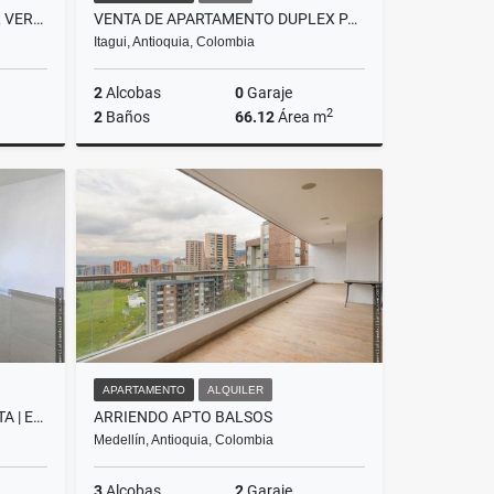
VENTA DE APARTAMENTO EN EL VERGEL SAN ANTONIO DE PRADO
VENTA DE APARTAMENTO DUPLEX PARA ESTRENAR EN ITAGÜÍ-SAN PIO
Itagui, Antioquia, Colombia
2
Alcobas
0
Garaje
2
2
Baños
66.12
Área m
Venta
Venta
$330.000.000
APARTAMENTO
ALQUILER
VENTA APARTAMENTO SABANETA | EURO ZONA PLANA | PARQUEADERO Y ÚTIL
ARRIENDO APTO BALSOS
Medellín, Antioquia, Colombia
3
Alcobas
2
Garaje