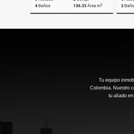
2
4
Baños
136.33
Área m
2
Baño
Venta
$1.687.313.341
Tu equipo inmobi
Colombia. Nuestro co
tu aliado en