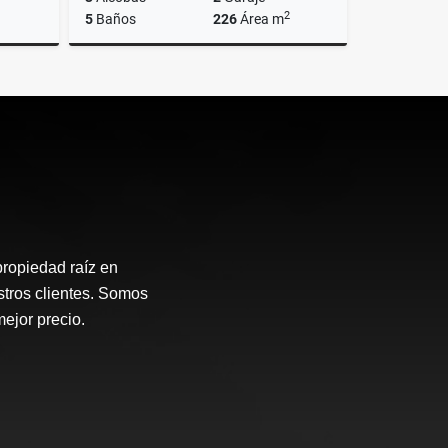
2
5
Baños
226
Área m
Venta
Alquiler
$15.000.000
propiedad raíz en
stros clientes. Somos
mejor precio.