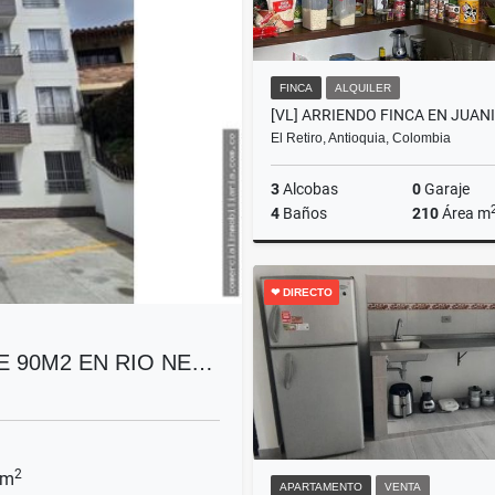
FINCA
ALQUILER
El Retiro, Antioquia, Colombia
3
Alcobas
0
Garaje
4
Baños
210
Área m
A
❤ DIRECTO
$12.000.000
 90M2 EN RIO NE…
2
 m
APARTAMENTO
VENTA