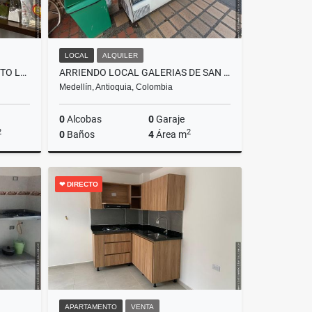
LOCAL
ALQUILER
[VL] ARRIENDO FINCA EN JUANITO LAGUNA, EL RETIRO, ANT.
ARRIENDO LOCAL GALERIAS DE SAN DIEGO
Medellín, Antioquia, Colombia
0
Alcobas
0
Garaje
2
2
0
Baños
4
Área m
lquiler
Alquiler
❤ DIRECTO
$1.600.000
APARTAMENTO
VENTA