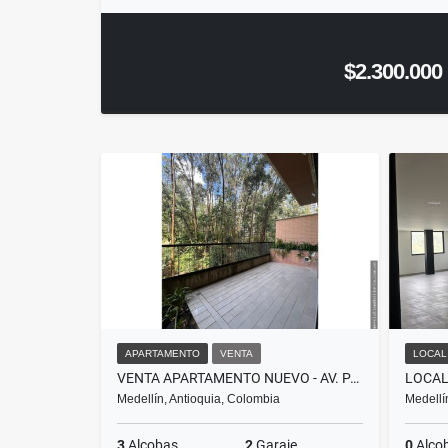
$2.300.000
APARTAMENTO
VENTA
LOCAL
VENTA APARTAMENTO NUEVO - AV. PALMAS (TUNEL DE ORIENTE) / C.CON
Medellín, Antioquia, Colombia
Medellí
3
Alcobas
2
Garaje
0
Alco