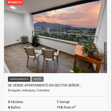
❤ DIRECTO
APARTAMENTO
VENTA
SE VENDE APARTAMENTO EN SECTOR SEÑOR…
Envigado, Antioquia, Colombia
3
Alcobas
1
Garaje
2
4
Baños
110
Área m