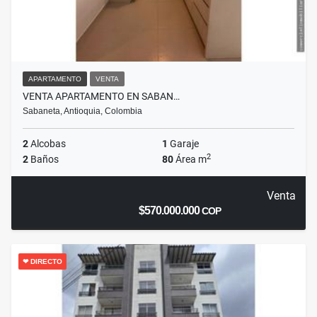
APARTAMENTO
VENTA
VENTA APARTAMENTO EN SABAN…
Sabaneta, Antioquia, Colombia
2
Alcobas
1
Garaje
2
2
Baños
80
Área m
Venta
$570.000.000
COP
❤ DIRECTO