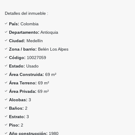
Detalles del inmueble :
País:
Colombia
Departamento:
Antioquia
Ciudad:
Medellín
Zona / barrio:
Belén Los Alpes
Código:
10027059
Estado:
Usado
Área Construida:
69 m²
Área Terreno:
69 m²
Área Privada:
69 m²
Alcobas:
3
Baños:
2
Estrato:
3
Piso:
2
Año construcción:
1980