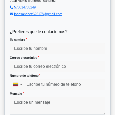
Joan Alexis Gutiérrez Sánchez
573014733249
joansanchez625178@gmail.com
¿Prefieres que te contactemos?
*
Tu nombre
*
Correo electrónico
*
Número de teléfono
▼
*
Mensaje