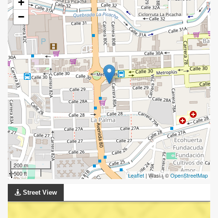
+
−
200 m
500 ft
Leaflet
| Wasi - ©
OpenStreetMap
Street View