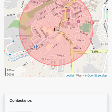
200 m
500 ft
Leaflet
| Wasi - ©
OpenStreetMap
Contáctanos