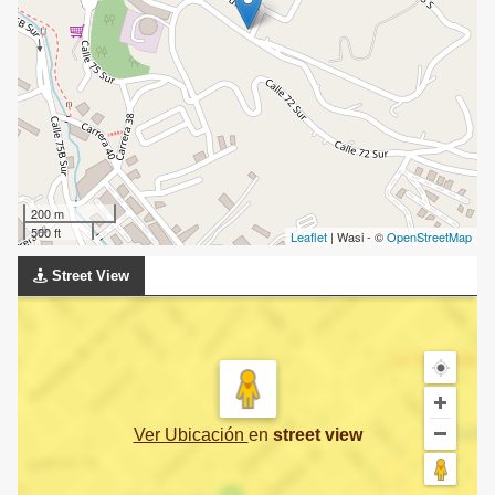
200 m
500 ft
Leaflet
| Wasi - ©
OpenStreetMap
Street View
Ver Ubicación
en
street view