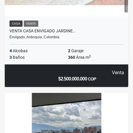
CASA
VENTA
VENTA CASA ENVIGADO JARDINE…
Envigado, Antioquia, Colombia
4
Alcobas
2
Garaje
2
3
Baños
360
Área m
Venta
$2.500.000.000
COP