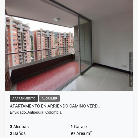
APARTAMENTO
ALQUILER
APARTAMENTO EN ARRIENDO CAMINO VERD…
Envigado, Antioquia, Colombia
3
Alcobas
1
Garaje
2
2
Baños
97
Área m