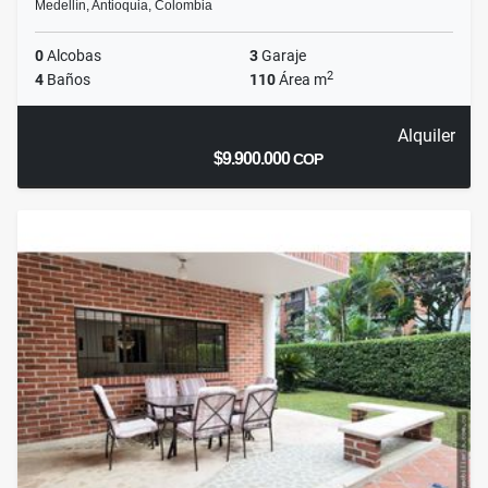
Medellín, Antioquia, Colombia
0
Alcobas
3
Garaje
2
4
Baños
110
Área m
Alquiler
$9.900.000
COP