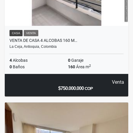
CASA
VENTA
VENTA DE CASA 4 ALCOBAS 160 M…
La Ceja, Antioquia, Colombia
4
Alcobas
0
Garaje
2
0
Baños
160
Área m
Venta
$750.000.000
COP