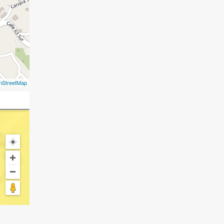
nStreetMap