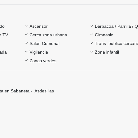
ado
Ascensor
Barbacoa / Parrilla / 
e TV
Cerca zona urbana
Gimnasio
Salón Comunal
Trans. público cercan
rada
Vigilancia
Zona infantil
Zonas verdes
a en Sabaneta - Asdesillas