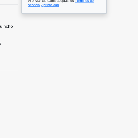
Al enviar tus datos aceptas los
Términos de
servicio y privacidad
Quincho
o