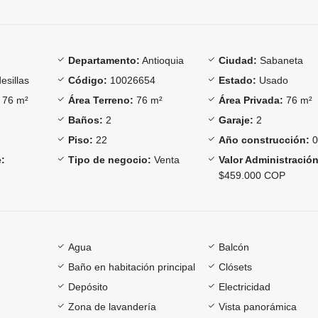
Departamento:
Antioquia
Ciudad:
Sabaneta
esillas
Código:
10026654
Estado:
Usado
76 m²
Área Terreno:
76 m²
Área Privada:
76 m²
Baños:
2
Garaje:
2
Piso:
22
Año construcción:
0
:
Tipo de negocio:
Venta
Valor Administración
$459.000 COP
Agua
Balcón
Baño en habitación principal
Clósets
Depósito
Electricidad
Zona de lavandería
Vista panorámica