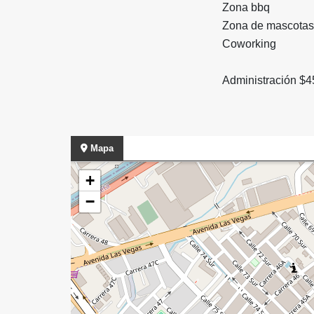
Zona bbq
Zona de mascota
Coworking
Administración $4
Mapa
+
−