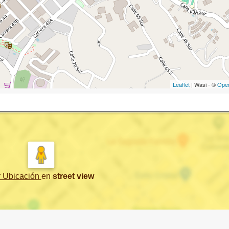
Leaflet
| Wasi - ©
Ope
r Ubicación
en
street view