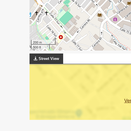
200 m
500 ft
Street View
Ve