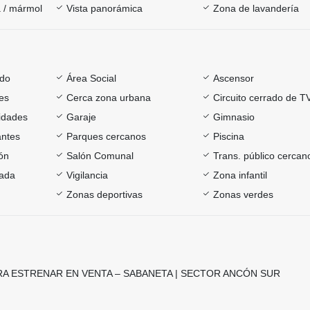
 / mármol
Vista panorámica
Zona de lavandería
ado
Área Social
Ascensor
es
Cerca zona urbana
Circuito cerrado de T
sidades
Garaje
Gimnasio
antes
Parques cercanos
Piscina
ón
Salón Comunal
Trans. público cercan
rada
Vigilancia
Zona infantil
Zonas deportivas
Zonas verdes
A ESTRENAR EN VENTA – SABANETA | SECTOR ANCÓN SUR