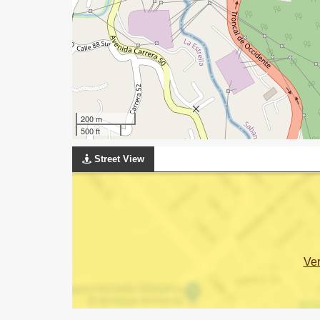
200 m
500 ft
Street View
Ve