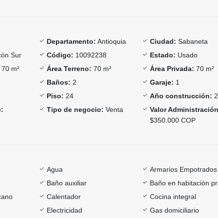
Departamento:
Antioquia
Ciudad:
Sabaneta
ón Sur
Código:
10092238
Estado:
Usado
70 m²
Área Terreno:
70 m²
Área Privada:
70 m²
Baños:
2
Garaje:
1
Piso:
24
Año construcción:
2
:
Tipo de negocio:
Venta
Valor Administración
$350.000 COP
Agua
Armarios Empotrados
Baño auxiliar
Baño en habitación pr
cano
Calentador
Cocina integral
Electricidad
Gas domiciliario