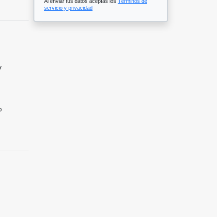
Al enviar tus datos aceptas los
Términos de
servicio y privacidad
V
o