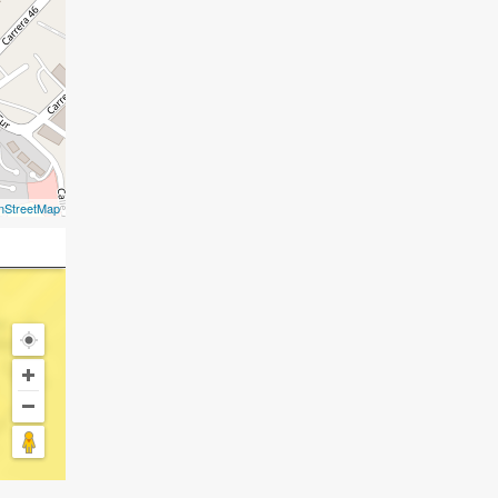
nStreetMap