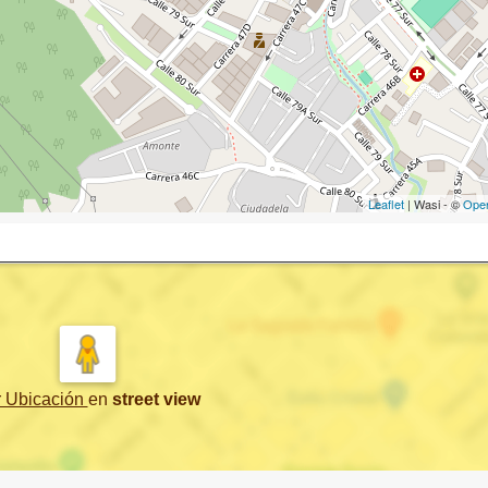
Leaflet
| Wasi - ©
Ope
r Ubicación
en
street view