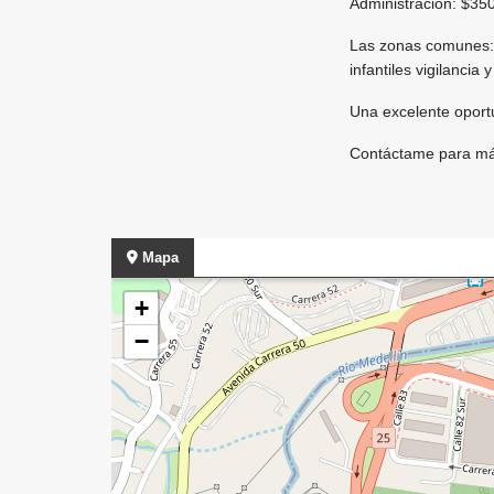
Administración: $35
Las zonas comunes: s
infantiles vigilancia 
Una excelente oportu
Contáctame para más
Mapa
+
−