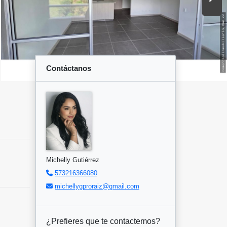
Contáctanos
Michelly Gutiérrez
573216366080
michellygproraiz@gmail.com
¿Prefieres que te contactemos?