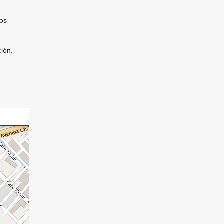
gos
ción.