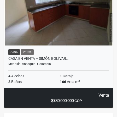
CASA
VENTA
CASA EN VENTA – SIMÓN BOLÍVAR…
Medellín, Antioquia, Colombia
4
Alcobas
1
Garaje
2
3
Baños
166
Área m
Venta
$780.000.000
COP