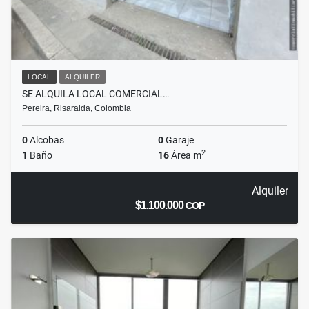
LOCAL
ALQUILER
SE ALQUILA LOCAL COMERCIAL…
Pereira, Risaralda, Colombia
0
Alcobas
0
Garaje
2
1
Baño
16
Área m
Alquiler
$1.100.000
COP