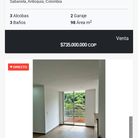
Sabaneta, Antioquia, Colombia
3
Alcobas
2
Garaje
2
3
Baños
98
Área m
Venta
$735.000.000
COP
❤ DIRECTO