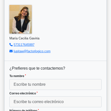
María Cecilia Gaviria
573117645997
lupitaw@factorlogico.com
¿Prefieres que te contactemos?
*
Tu nombre
*
Correo electrónico
*
Número de teléfono