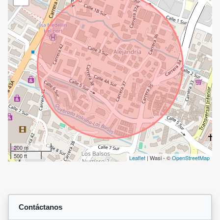
200 m
500 ft
Leaflet
| Wasi - ©
OpenStreetMap
Contáctanos