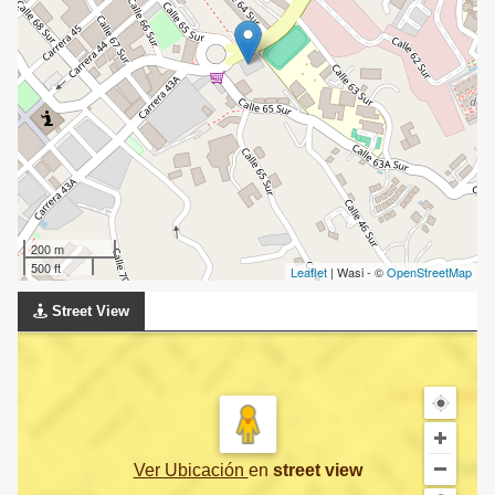
200 m
500 ft
Leaflet
| Wasi - ©
OpenStreetMap
Street View
Ver Ubicación
en
street view