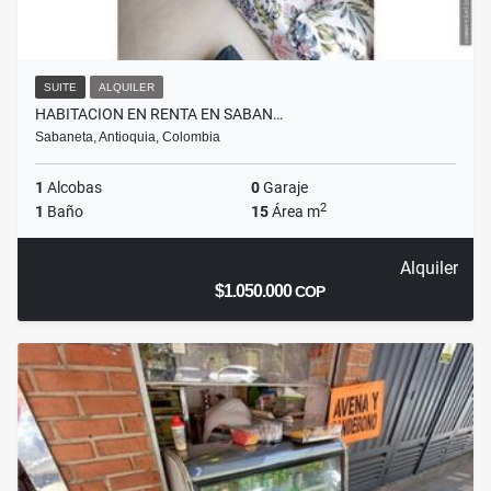
SUITE
ALQUILER
HABITACION EN RENTA EN SABAN…
Sabaneta, Antioquia, Colombia
1
Alcobas
0
Garaje
2
1
Baño
15
Área m
Alquiler
$1.050.000
COP