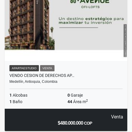
APARTAESTUDIO
VENTA
VENDO CESION DE DERECHOS AP…
Medellín, Antioquia, Colombia
1
Alcobas
0
Garaje
2
1
Baño
44
Área m
Venta
$480.000.000
COP