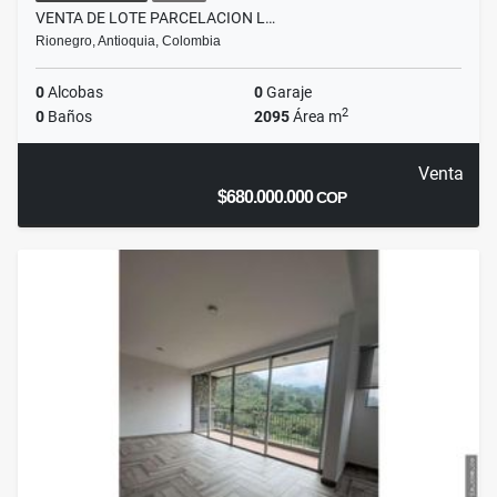
VENTA DE LOTE PARCELACION L…
Rionegro, Antioquia, Colombia
0
Alcobas
0
Garaje
2
0
Baños
2095
Área m
Venta
$680.000.000
COP