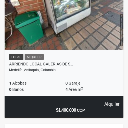
LOCAL
ALQUILER
ARRIENDO LOCAL GALERIAS DE S…
Medellín, Antioquia, Colombia
1
Alcobas
0
Garaje
2
0
Baños
4
Área m
Alquiler
$1.400.000
COP