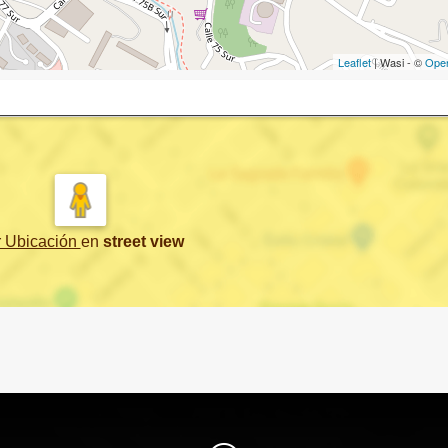
Leaflet
| Wasi - ©
Ope
r Ubicación
en
street view