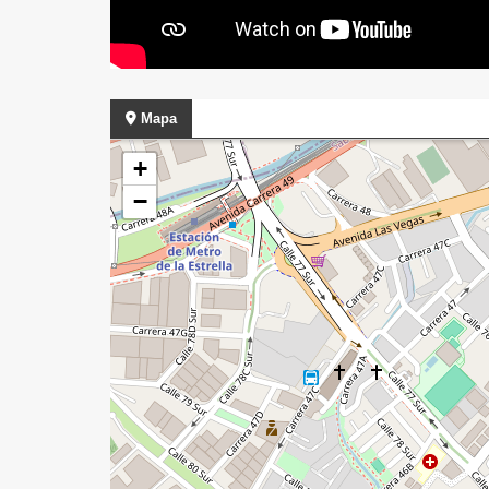
Mapa
+
−