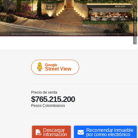
Google
Street View
Precio de venta
$765.215.200
Pesos Colombianos
Descargar
Recomendar inmueble
información
por correo electrónico