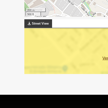
200 m
500 ft
Street View
Ve