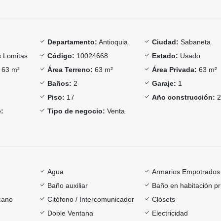
Departamento:
Antioquia
Ciudad:
Sabaneta
 Lomitas
Código:
10024668
Estado:
Usado
63 m²
Área Terreno:
63 m²
Área Privada:
63 m²
Baños:
2
Garaje:
1
Piso:
17
Año construcción:
2
:
Tipo de negocio:
Venta
Agua
Armarios Empotrados
Baño auxiliar
Baño en habitación pr
cano
Citófono / Intercomunicador
Clósets
Doble Ventana
Electricidad