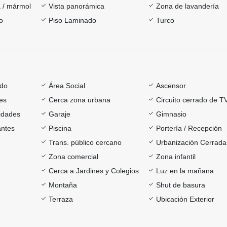
 / mármol
Vista panorámica
Zona de lavandería
o
Piso Laminado
Turco
ado
Área Social
Ascensor
es
Cerca zona urbana
Circuito cerrado de T
sidades
Garaje
Gimnasio
antes
Piscina
Portería / Recepción
Trans. público cercano
Urbanización Cerrada
Zona comercial
Zona infantil
Cerca a Jardines y Colegios
Luz en la mañana
Montaña
Shut de basura
Terraza
Ubicación Exterior