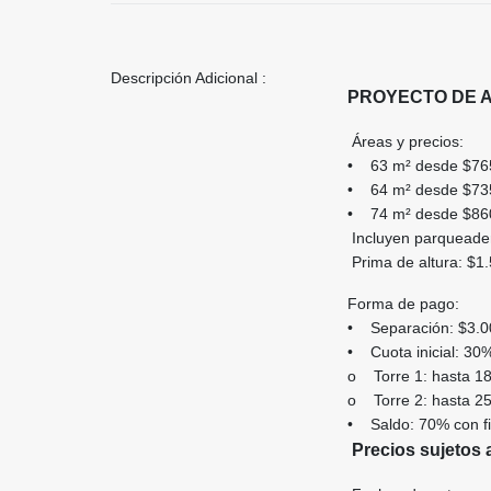
Descripción Adicional :
PROYECTO DE 
Áreas y precios:
• 63 m² desde $765.
• 64 m² desde $735.
• 74 m² desde $860.
Incluyen parqueadero
Prima de altura: $1.
Forma de pago:
• Separación: $3.
• Cuota inicial: 3
o Torre 1: hasta 
o Torre 2: hasta 
• Saldo: 70% con f
Precios sujetos 