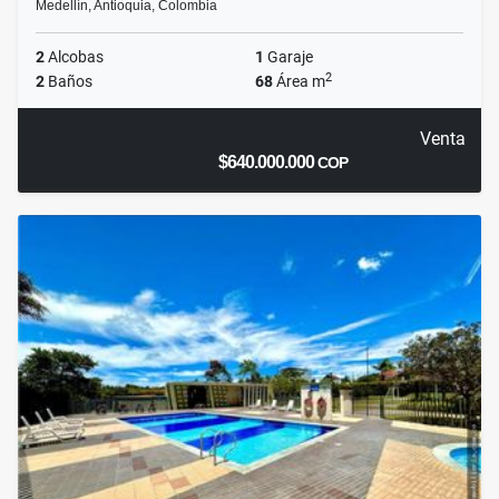
Medellín, Antioquia, Colombia
2
Alcobas
1
Garaje
2
2
Baños
68
Área m
Venta
$640.000.000
COP