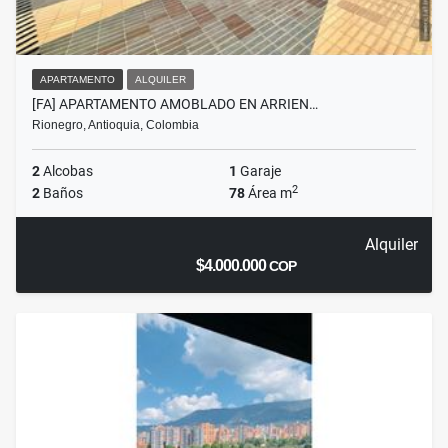
APARTAMENTO
ALQUILER
[FA] APARTAMENTO AMOBLADO EN ARRIEN…
Rionegro, Antioquia, Colombia
2
Alcobas
1
Garaje
2
2
Baños
78
Área m
Alquiler
$4.000.000
COP