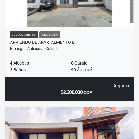
APARTAMENTO
ALQUILER
ARRIENDO DE APARTAEMENTO D…
Rionegro, Antioquia, Colombia
4
Alcobas
0
Garaje
2
2
Baños
90
Área m
Alquiler
$2.300.000
COP