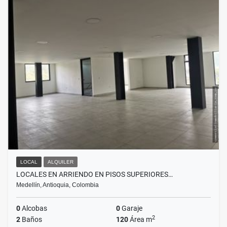
LOCAL
ALQUILER
LOCALES EN ARRIENDO EN PISOS SUPERIORES…
Medellín, Antioquia, Colombia
0
Alcobas
0
Garaje
2
2
Baños
120
Área m