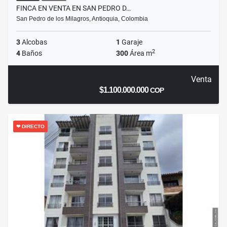
FINCA EN VENTA EN SAN PEDRO D…
San Pedro de los Milagros, Antioquia, Colombia
3
Alcobas
1
Garaje
2
4
Baños
300
Área m
Venta
$1.100.000.000
COP
❤ DIRECTO