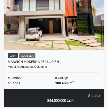
CASA
ALQUILER
MANSIÓN MODERNA DE LUJO EN…
Medellín, Antioquia, Colombia
5
Alcobas
5
Garaje
2
6
Baños
380
Área m
Alquiler
$44.000.000
COP