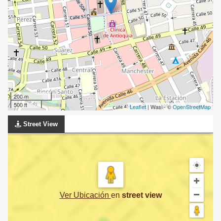
200 m
500 ft
Leaflet
| Wasi - ©
OpenStreetMap
Street View
Ver Ubicación
en
street view