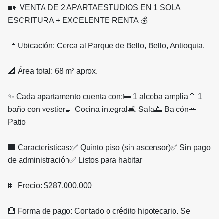
🏡 VENTA DE 2 APARTAESTUDIOS EN 1 SOLA
ESCRITURA + EXCELENTE RENTA 💰
📍 Ubicación: Cerca al Parque de Bello, Bello, Antioquia.
📐 Área total: 68 m² aprox.
✨ Cada apartamento cuenta con:🛏️ 1 alcoba amplia🚿 1
baño con vestier🍳 Cocina integral🛋️ Sala🌅 Balcón🧺
Patio
🏢 Características:✅ Quinto piso (sin ascensor)✅ Sin pago
de administración✅ Listos para habitar
💵 Precio: $287.000.000
🏦 Forma de pago: Contado o crédito hipotecario. Se